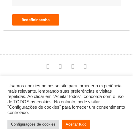
Redefinir senha
Copyright © 2021 Graça - Truques e Dicas | Desenvolvido
Usamos cookies no nosso site para fornecer a experiência
por:
Júlio CR
mais relevante, lembrando suas preferências e visitas
repetidas. Ao clicar em “Aceitar todos”, concorda com o uso
de TODOS os cookies. No entanto, pode visitar
"Configurações de cookies" para fornecer um consentimento
controlado.
Configurações de cookies
Aceitar tudo